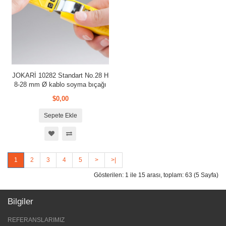
JOKARİ 10282 Standart No.28 H
8-28 mm Ø kablo soyma bıçağı
$0,00
Sepete Ekle
1
2
3
4
5
>
>|
Gösterilen: 1 ile 15 arası, toplam: 63 (5 Sayfa)
Bilgiler
REFERANSLARIMIZ