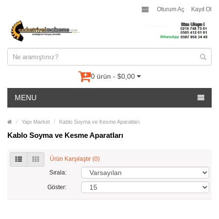
Oturum Aç
Kayıt Ol
0 ürün - $0,00
MENU
Yapı Market
Kablo Soyma ve Kesme Aparatları
Kablo Soyma ve Kesme Aparatları
Ürün Karşılaştır (0)
Sırala:
Göster: