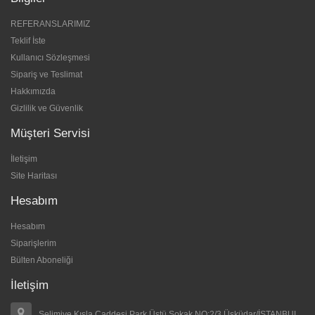
REFERANSLARIMIZ
Teklif İste
Kullanıcı Sözleşmesi
Sipariş ve Teslimat
Hakkımızda
Gizlilik ve Güvenlik
Müşteri Servisi
İletişim
Site Haritası
Hesabım
Hesabım
Siparişlerim
Bülten Aboneliği
İletişim
Selimiye Kışla Caddesi Park Üstü Sokak NO:2/3 Üsküdar/İSTANBUL