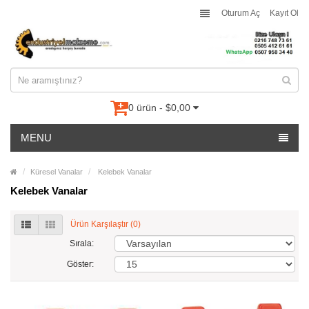
Oturum Aç
Kayıt Ol
0 ürün - $0,00
MENU
Küresel Vanalar
Kelebek Vanalar
Kelebek Vanalar
Ürün Karşılaştır (0)
Sırala:
Göster: