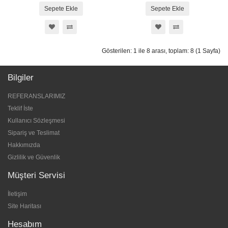
Sepete Ekle
Sepete Ekle
Gösterilen: 1 ile 8 arası, toplam: 8 (1 Sayfa)
Bilgiler
REFERANSLARIMIZ
Teklif İste
Kullanıcı Sözleşmesi
Sipariş ve Teslimat
Hakkımızda
Gizlilik ve Güvenlik
Müşteri Servisi
İletişim
Site Haritası
Hesabım