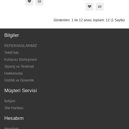
Gösterilen: 1 ile 12 arası, toplam: 12 (1 Sayfa)
Bilgiler
REFERANSLARIMIZ
Teklif İste
Kullanıcı Sözleşmesi
Sipariş ve Teslimat
Hakkımızda
Gizlilik ve Güvenlik
Müşteri Servisi
İletişim
Site Haritası
Hesabım
Hesabım