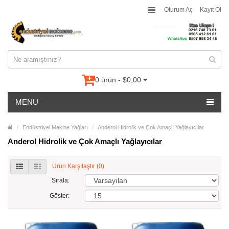
Oturum Aç
Kayıt Ol
0 ürün - $0,00
MENU
Endüstriyel Makine Yağları
Anderol Hidrolik ve Çok Amaçlı Yağlayıcılar
Anderol Hidrolik ve Çok Amaçlı Yağlayıcılar
Ürün Karşılaştır (0)
Sırala:
Göster: