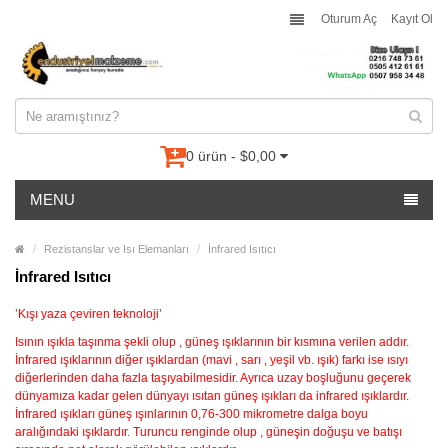
Oturum Aç
Kayıt Ol
0 ürün - $0,00
MENU
Rezistanslar ve Isı Elemanları
İnfrared Isıtıcı
İnfrared Isıtıcı
’Kışı yaza çeviren teknoloji’
Isının ışıkla taşınma şekli olup , güneş ışıklarının bir kısmına verilen addır.
İnfrared ışıklarının diğer ışıklardan (mavi , sarı , yeşil vb. ışık) farkı ise ısıyı
diğerlerinden daha fazla taşıyabilmesidir. Ayrıca uzay boşluğunu geçerek
dünyamıza kadar gelen dünyayı ısıtan güneş ışıkları da infrared ışıklardır.
İnfrared ışıkları güneş ışınlarının 0,76-300 mikrometre dalga boyu
aralığındaki ışıklardır. Turuncu renginde olup , güneşin doğuşu ve batışı