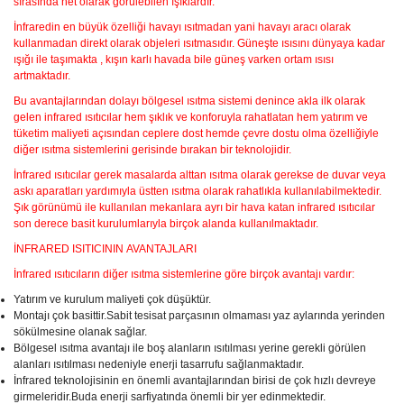
sırasında net olarak görülebilen ışıklardır.
İnfraredin en büyük özelliği havayı ısıtmadan yani havayı aracı olarak
kullanmadan direkt olarak objeleri ısıtmasıdır. Güneşte ısısını dünyaya kadar
ışığı ile taşımakta , kışın karlı havada bile güneş varken ortam ısısı
artmaktadır.
Bu avantajlarından dolayı bölgesel ısıtma sistemi denince akla ilk olarak
gelen infrared ısıtıcılar hem şıklık ve konforuyla rahatlatan hem yatırım ve
tüketim maliyeti açısından ceplere dost hemde çevre dostu olma özelliğiyle
diğer ısıtma sistemlerini gerisinde bırakan bir teknolojidir.
İnfrared ısıtıcılar gerek masalarda alttan ısıtma olarak gerekse de duvar veya
askı aparatları yardımıyla üstten ısıtma olarak rahatlıkla kullanılabilmektedir.
Şık görünümü ile kullanılan mekanlara ayrı bir hava katan infrared ısıtıcılar
son derece basit kurulumlarıyla birçok alanda kullanılmaktadır.
İNFRARED ISITICININ AVANTAJLARI
İnfrared ısıtıcıların diğer ısıtma sistemlerine göre birçok avantajı vardır:
Yatırım ve kurulum maliyeti çok düşüktür.
Montajı çok basittir.Sabit tesisat parçasının olmaması yaz aylarında yerinden
sökülmesine olanak sağlar.
Bölgesel ısıtma avantajı ile boş alanların ısıtılması yerine gerekli görülen
alanları ısıtılması nedeniyle enerji tasarrufu sağlanmaktadır.
İnfrared teknolojisinin en önemli avantajlarından birisi de çok hızlı devreye
girmeleridir.Buda enerji sarfiyatında önemli bir yer edinmektedir.