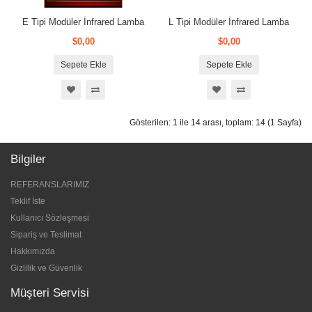
E Tipi Modüler İnfrared Lamba
L Tipi Modüler İnfrared Lamba
$0,00
$0,00
Sepete Ekle
Sepete Ekle
Gösterilen: 1 ile 14 arası, toplam: 14 (1 Sayfa)
Bilgiler
REFERANSLARIMIZ
Teklif İste
Kullanıcı Sözleşmesi
Sipariş ve Teslimat
Hakkımızda
Gizlilik ve Güvenlik
Müşteri Servisi