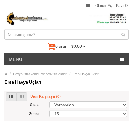
Oturum Aç
Kayıt Ol
0 ürün - $0,00
MENU
Havya İstasyonları ve optik sistemleri
Ersa Havya Uçları
Ersa Havya Uçları
Ürün Karşılaştır (0)
Sırala:
Göster: