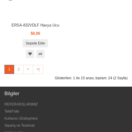
ERSA-832VDLF Havya Ucu
$0,00
Sepete Ekle
1
2
>
>|
Gösterilen: 1 ile 15 arası, toplam: 24 (2 Sayfa)
Bilgiler
REFERANSLARIMIZ
Teklif İste
Kullanıcı Sözleşmesi
Sipariş ve Teslimat