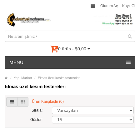
Oturum Aç
Kayıt Ol
0 ürün - $0,00
MENU
Yapı Market
Elmas özel kesim testereleri
Elmas özel kesim testereleri
Ürün Karşılaştır (0)
Sırala:
Göster: