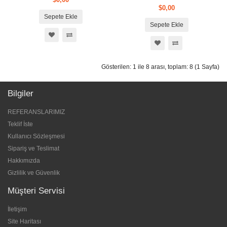
$0,00
Sepete Ekle
Sepete Ekle
Gösterilen: 1 ile 8 arası, toplam: 8 (1 Sayfa)
Bilgiler
REFERANSLARIMIZ
Teklif İste
Kullanıcı Sözleşmesi
Sipariş ve Teslimat
Hakkımızda
Gizlilik ve Güvenlik
Müşteri Servisi
İletişim
Site Haritası