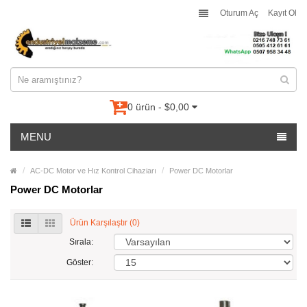
Oturum Aç
Kayıt Ol
0 ürün - $0,00
MENU
AC-DC Motor ve Hız Kontrol Cihaziarı
Power DC Motorlar
Power DC Motorlar
Ürün Karşılaştır (0)
Sırala:
Göster: